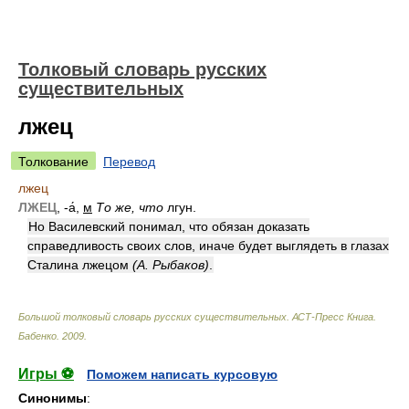
Толковый словарь русских
существительных
лжец
Толкование
Перевод
лжец
ЛЖЕЦ
, -а́,
м
То же, что
лгун.
Но Василевский понимал, что обязан доказать
справедливость своих слов, иначе будет выглядеть в глазах
Сталина лжецом
(А. Рыбаков)
.
Большой толковый словарь русских существительных. АСТ-Пресс Книга
.
Бабенко
.
2009
.
Игры ⚽
Поможем написать курсовую
Синонимы
: