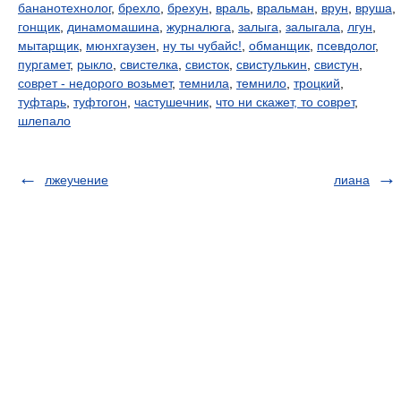
бананотехнолог
,
брехло
,
брехун
,
враль
,
вральман
,
врун
,
вруша
,
гонщик
,
динамомашина
,
журналюга
,
залыга
,
залыгала
,
лгун
,
мытарщик
,
мюнхгаузен
,
ну ты чубайс!
,
обманщик
,
псевдолог
,
пургамет
,
рыкло
,
свистелка
,
свисток
,
свистулькин
,
свистун
,
соврет - недорого возьмет
,
темнила
,
темнило
,
троцкий
,
туфтарь
,
туфтогон
,
частушечник
,
что ни скажет, то соврет
,
шлепало
лжеучение
лиана