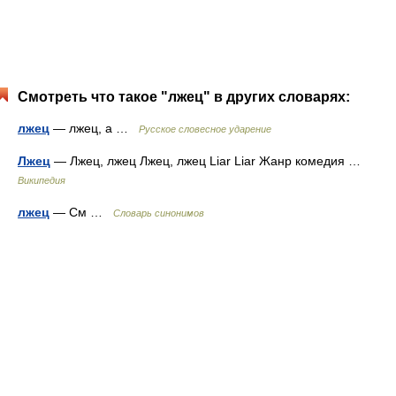
Смотреть что такое "лжец" в других словарях:
лжец
— лжец, а …
Русское словесное ударение
Лжец
— Лжец, лжец Лжец, лжец Liar Liar Жанр комедия …
Википедия
лжец
— См …
Словарь синонимов